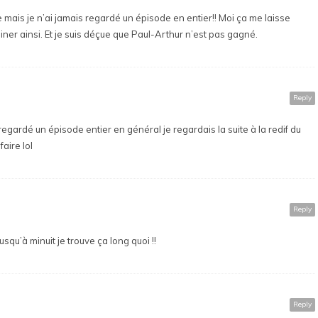
ée mais je n’ai jamais regardé un épisode en entier!! Moi ça me laisse
siner ainsi. Et je suis déçue que Paul-Arthur n’est pas gagné.
Reply
 regardé un épisode entier en général je regardais la suite à la redif du
aire lol
Reply
squ’à minuit je trouve ça long quoi !!
Reply