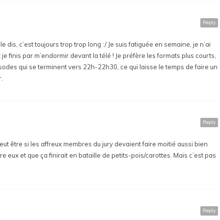
Reply
 dis, c’est toujours trop trop long :/ Je suis fatiguée en semaine, je n’ai
e finis par m’endormir devant la télé ! Je préfère les formats plus courts,
sodes qui se terminent vers 22h-22h30, ce qui laisse le temps de faire un
.
Reply
ut être si les affreux membres du jury devaient faire moitié aussi bien
re eux et que ça finirait en bataille de petits-pois/carottes. Mais c’est pas
Reply