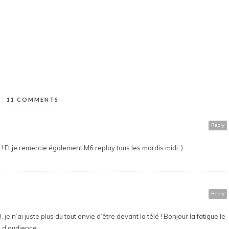
11 COMMENTS
Reply
! Et je remercie également M6 replay tous les mardis midi :)
Reply
 n’ai juste plus du tout envie d’être devant la télé ! Bonjour la fatigue le
s d’audience…