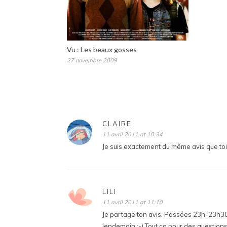
Vu : Les beaux gosses
27 novembre 2009
CLAIRE
11 avril 2011 at 10:34
Je suis exactement du même avis que toi 
LILI
11 avril 2011 at 11:10
Je partage ton avis. Passées 23h-23h30, je
lendemain ;-) Tout ça pour des question