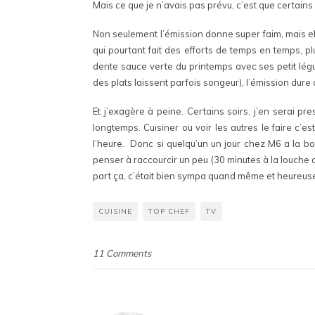
Mais ce que je n’avais pas prévu, c’est que certains
Non seulement l’émission donne super faim, mais ell
qui pourtant fait des efforts de temps en temps, pl
dente sauce verte du printemps avec ses petit légu
des plats laissent parfois songeur), l’émission dure
Et j’exagère à peine. Certains soirs, j’en serai p
longtemps. Cuisiner ou voir les autres le faire c’es
l’heure. Donc si quelqu’un un jour chez M6 a la bo
penser à raccourcir un peu (30 minutes à la louche d
part ça, c’était bien sympa quand même et heureusem
CUISINE
TOP CHEF
TV
11 Comments