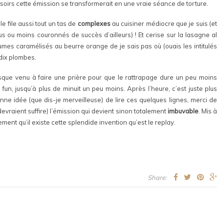
 soirs cette émission se transformerait en une vraie séance de torture.
e file aussi tout un tas de
complexes
au cuisiner médiocre que je suis (et
us ou moins couronnés de succès d’ailleurs) ! Et cerise sur la lasagne al
mes caramélisés au beurre orange de je sais pas où (ouais les intitulés
 dix plombes.
resque venu à faire une prière pour que le rattrapage dure un peu moins
t fun, jusqu’à plus de minuit un peu moins. Après l’heure, c’est juste plus
nne idée (que dis-je merveilleuse) de lire ces quelques lignes, merci de
evraient suffire) l’émission qui devient sinon totalement
imbuvable
. Mis à
ent qu’il existe cette splendide invention qu’est le replay.
Share: