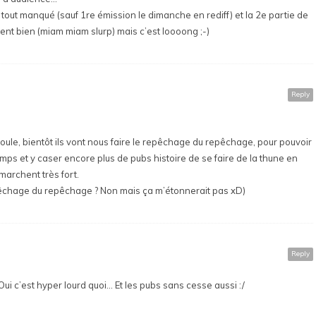
t tout manqué (sauf 1re émission le dimanche en rediff) et la 2e partie de
ment bien (miam miam slurp) mais c’est loooong ;-)
Reply
oule, bientôt ils vont nous faire le repêchage du repêchage, pour pouvoir
emps et y caser encore plus de pubs histoire de se faire de la thune en
marchent très fort.
 repêchage du repêchage ? Non mais ça m’étonnerait pas xD)
Reply
 !!! Oui c’est hyper lourd quoi… Et les pubs sans cesse aussi :/