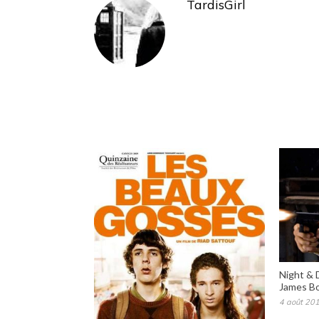
TardisGirl
Night & 
James B
4 août 20