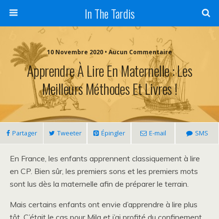
In The Tardis
10 Novembre 2020 • Aucun Commentaire
Apprendre À Lire En Maternelle : Les
Meilleurs Méthodes Et Livres !
Partager
Tweeter
Épingler
E-mail
SMS
En France, les enfants apprennent classiquement à lire
en CP. Bien sûr, les premiers sons et les premiers mots
sont lus dès la maternelle afin de préparer le terrain.
Mais certains enfants ont envie d’apprendre à lire plus
tôt. C’était le cas pour Mila et j’ai profité du confinement,