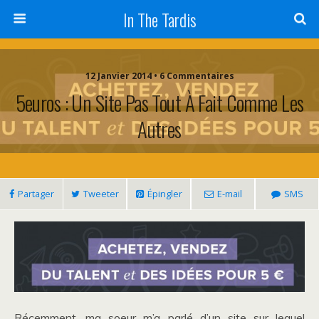
In The Tardis
12 Janvier 2014 • 6 Commentaires
5euros : Un Site Pas Tout À Fait Comme Les
Autres
Partager
Tweeter
Épingler
E-mail
SMS
Récemment, ma soeur m’a parlé d’un site sur lequel