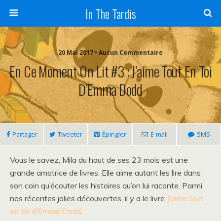
In The Tardis
20 Mai 2017 • Aucun Commentaire
En Ce Moment On Lit #3 : J’aime Tout En Toi
D’Emma Dodd
Partager
Tweeter
Épingler
E-mail
SMS
Vous le savez, Mila du haut de ses 23 mois est une
grande amatrice de livres. Elle aime autant les lire dans
son coin qu’écouter les histoires qu’on lui raconte. Parmi
nos récentes jolies découvertes, il y a le livre
J’aime tout
en toi d’Emma Dodd
.