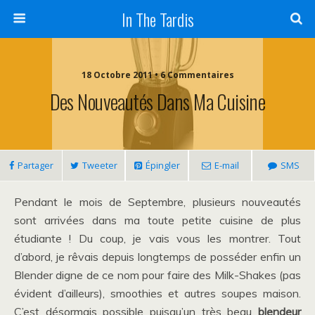
In The Tardis
18 Octobre 2011 • 6 Commentaires
Des Nouveautés Dans Ma Cuisine
Partager
Tweeter
Épingler
E-mail
SMS
Pendant le mois de Septembre, plusieurs nouveautés
sont arrivées dans ma toute petite cuisine de plus
étudiante ! Du coup, je vais vous les montrer. Tout
d’abord, je rêvais depuis longtemps de posséder enfin un
Blender digne de ce nom pour faire des Milk-Shakes (pas
évident d’ailleurs), smoothies et autres soupes maison.
C’est désormais possible puisqu’un très beau
blendeur