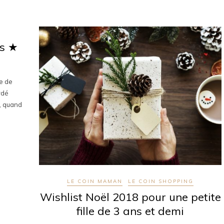
ps ★
te de
rdé
e, quand
LE COIN MAMAN
LE COIN SHOPPING
Wishlist Noël 2018 pour une petite
fille de 3 ans et demi