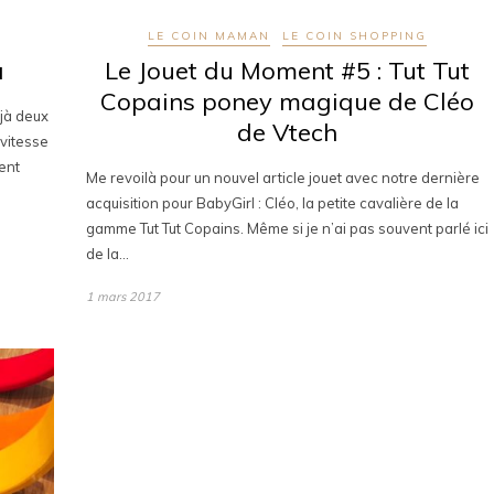
LE COIN MAMAN
LE COIN SHOPPING
a
Le Jouet du Moment #5 : Tut Tut
Copains poney magique de Cléo
jà deux
de Vtech
 vitesse
ent
Me revoilà pour un nouvel article jouet avec notre dernière
acquisition pour BabyGirl : Cléo, la petite cavalière de la
gamme Tut Tut Copains. Même si je n’ai pas souvent parlé ici
de la…
1 mars 2017