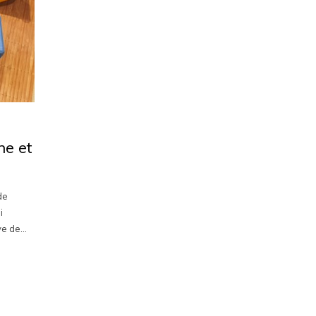
he et
de
i
uve de…