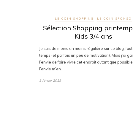
LE COIN SHOPPING
LE COIN SPONSO
Sélection Shopping printem
Kids 3/4 ans
Je suis de moins en moins régulière sur ce blog, fau
temps (et parfois un peu de motivation). Mais j’ai ga
l’envie de faire vivre cet endroit autant que possibl
l’envie m’en…
3 février 2019