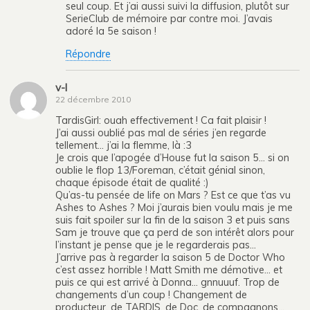
seul coup. Et j’ai aussi suivi la diffusion, plutôt sur
SerieClub de mémoire par contre moi. J’avais
adoré la 5e saison !
Répondre
v-l
22 décembre 2010
TardisGirl: ouah effectivement ! Ca fait plaisir !
J’ai aussi oublié pas mal de séries j’en regarde
tellement… j’ai la flemme, là :3
Je crois que l’apogée d’House fut la saison 5… si on
oublie le flop 13/Foreman, c’était génial sinon,
chaque épisode était de qualité :)
Qu’as-tu pensée de life on Mars ? Est ce que t’as vu
Ashes to Ashes ? Moi j’aurais bien voulu mais je me
suis fait spoiler sur la fin de la saison 3 et puis sans
Sam je trouve que ça perd de son intérêt alors pour
l’instant je pense que je le regarderais pas…
J’arrive pas à regarder la saison 5 de Doctor Who
c’est assez horrible ! Matt Smith me démotive… et
puis ce qui est arrivé à Donna… gnnuuuf. Trop de
changements d’un coup ! Changement de
producteur, de TARDIS, de Doc, de compagnons…