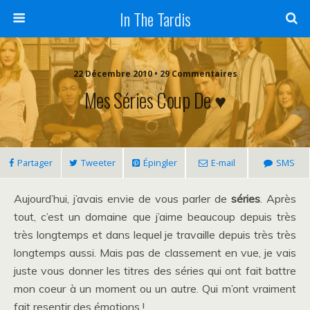
In The Tardis
22 Décembre 2010 • 29 Commentaires
Mes Séries Coup De ♥
Partager
Tweeter
Épingler
E-mail
SMS
Aujourd’hui, j’avais envie de vous parler de
séries
. Après
tout, c’est un domaine que j’aime beaucoup depuis très
très longtemps et dans lequel je travaille depuis très très
longtemps aussi. Mais pas de classement en vue, je vais
juste vous donner les titres des séries qui ont fait battre
mon coeur à un moment ou un autre. Qui m’ont vraiment
fait resentir des émotions !