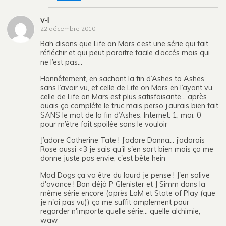
v-l
22 décembre 2010
Bah disons que Life on Mars c’est une série qui fait
réfléchir et qui peut paraitre facile d’accés mais qui
ne l’est pas…
Honnêtement, en sachant la fin d’Ashes to Ashes
sans l’avoir vu, et celle de Life on Mars en l’ayant vu,
celle de Life on Mars est plus satisfaisante… après
ouais ça compléte le truc mais perso j’aurais bien fait
SANS le mot de la fin d’Ashes. Internet: 1, moi: 0
pour m’être fait spoilée sans le vouloir
J’adore Catherine Tate ! J’adore Donna… j’adorais
Rose aussi <3 je sais qu'il s'en sort bien mais ça me
donne juste pas envie, c'est bête hein
Mad Dogs ça va être du lourd je pense ! J'en salive
d'avance ! Bon déjà P Glenister et J Simm dans la
même série encore (après LoM et State of Play (que
je n'ai pas vu)) ça me suffit amplement pour
regarder n'importe quelle série… quelle alchimie,
waw