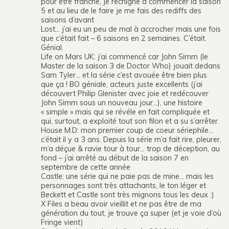
pour être franche, je rechigne à commencer la saison
5 et au lieu de le faire je me fais des rediffs des
saisons d’avant
Lost… j’ai eu un peu de mal à accrocher mais une fois
que c’était fait – 6 saisons en 2 semaines. C’était.
Génial.
Life on Mars UK: j’ai commencé car John Simm (le
Master de la saison 3 de Doctor Who) jouait dedans
Sam Tyler… et la série c’est avouée être bien plus
que ça ! BO géniale, acteurs juste excellents (j’ai
découvert Philip Glenister avec joie et redécouver
John Simm sous un nouveau jour…), une histoire
« simple » mais qui se révéle en fait compliquée et
qui, surtout, a exploité tout son filon et a su s’arrêter.
House M.D: mon premier coup de coeur sériephile…
c’était il y a 3 ans. Depuis la série m’a fait rire, pleurer,
m’a déçue & ravie tour à tour… trop de déception, au
fond – j’ai arrêté au début de la saison 7 en
septembre de cette année
Castle: une série qui ne paie pas de mine… mais les
personnages sont très attachants, le ton léger et
Beckett et Castle sont très mignons tous les deux :)
X Files a beau avoir vieillit et ne pas être de ma
génération du tout, je trouve ça super (et je voie d’où
Fringe vient)