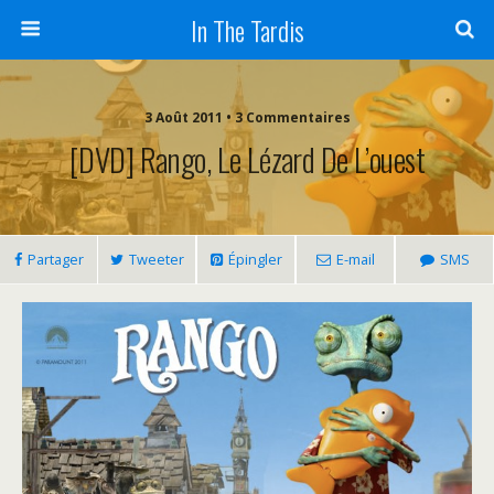
In The Tardis
3 Août 2011 • 3 Commentaires
[DVD] Rango, Le Lézard De L’ouest
Partager
Tweeter
Épingler
E-mail
SMS