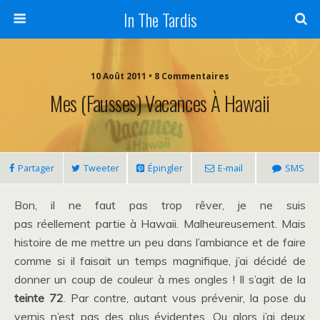
In The Tardis
10 Août 2011 • 8 Commentaires
Mes (fausses) Vacances À Hawaii
Partager
Tweeter
Épingler
E-mail
SMS
Bon, il ne faut pas trop rêver, je ne suis
pas réellement partie à Hawaii. Malheureusement. Mais
histoire de me mettre un peu dans l’ambiance et de faire
comme si il faisait un temps magnifique, j’ai décidé de
donner un coup de couleur à mes ongles ! Il s’agit de la
teinte 72
. Par contre, autant vous prévenir, la pose du
vernis n’est pas des plus évidentes. Ou alors j’ai deux