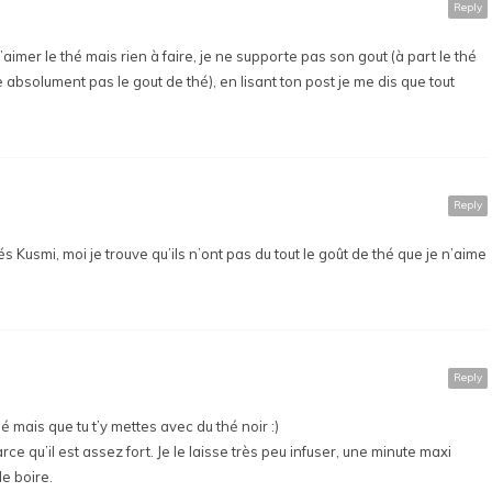
Reply
d’aimer le thé mais rien à faire, je ne supporte pas son gout (à part le thé
absolument pas le gout de thé), en lisant ton post je me dis que tout
Reply
és Kusmi, moi je trouve qu’ils n’ont pas du tout le goût de thé que je n’aime
Reply
é mais que tu t’y mettes avec du thé noir :)
rce qu’il est assez fort. Je le laisse très peu infuser, une minute maxi
le boire.