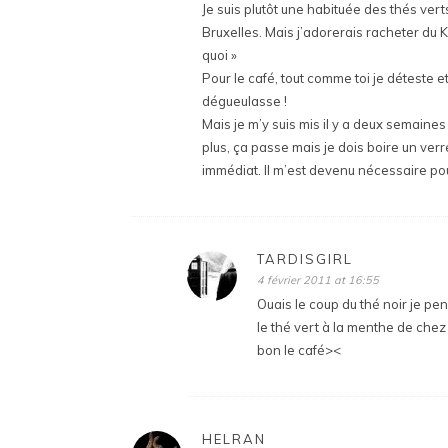
Je suis plutôt une habituée des thés ve
Bruxelles. Mais j’adorerais racheter du K
quoi »
Pour le café, tout comme toi je déteste et
dégueulasse !
Mais je m’y suis mis il y a deux semaines
plus, ça passe mais je dois boire un verr
immédiat. Il m’est devenu nécessaire pou
TARDISGIRL
4 février 2011 at 16:55
Ouais le coup du thé noir je pen
le thé vert à la menthe de chez
bon le café><
HELRAN