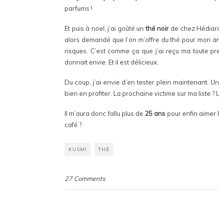
parfums !
Et puis à noel, j’ai goûté un
thé noir
de chez Hédiard. 
alors demandé que l’on m’offre du thé pour mon ann
risques. C’est comme ça que j’ai reçu ma toute p
donnait envie. Et il est délicieux.
Du coup, j’ai envie d’en tester plein maintenant. 
bien en profiter. La prochaine victime sur ma liste 
Il m’aura donc fallu plus de
25 ans
pour enfin aimer l
café ?
KUSMI
THÉ
27 Comments