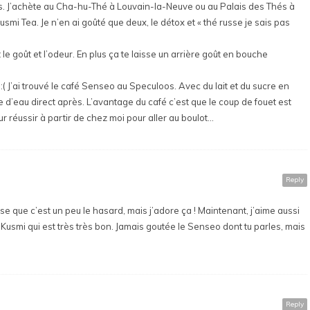
rts. J’achète au Cha-hu-Thé à Louvain-la-Neuve ou au Palais des Thés à
usmi Tea. Je n’en ai goûté que deux, le détox et « thé russe je sais pas
 le goût et l’odeur. En plus ça te laisse un arrière goût en bouche
 :( J’ai trouvé le café Senseo au Speculoos. Avec du lait et du sucre en
e d’eau direct après. L’avantage du café c’est que le coup de fouet est
r réussir à partir de chez moi pour aller au boulot…
Reply
se que c’est un peu le hasard, mais j’adore ça ! Maintenant, j’aime aussi
 Kusmi qui est très très bon. Jamais goutée le Senseo dont tu parles, mais
Reply