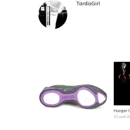
TardisGirl
Hunger G
21 août 2