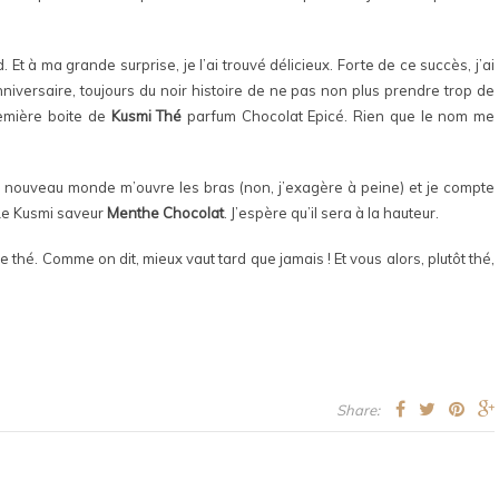
Et à ma grande surprise, je l’ai trouvé délicieux. Forte de ce succès, j’ai
iversaire, toujours du noir histoire de ne pas non plus prendre trop de
remière boite de
Kusmi Thé
parfum Chocolat Epicé. Rien que le nom me
Un nouveau monde m’ouvre les bras (non, j’exagère à peine) et je compte
? Le Kusmi saveur
Menthe Chocolat
. J’espère qu’il sera à la hauteur.
e thé. Comme on dit, mieux vaut tard que jamais ! Et vous alors, plutôt thé,
Share: