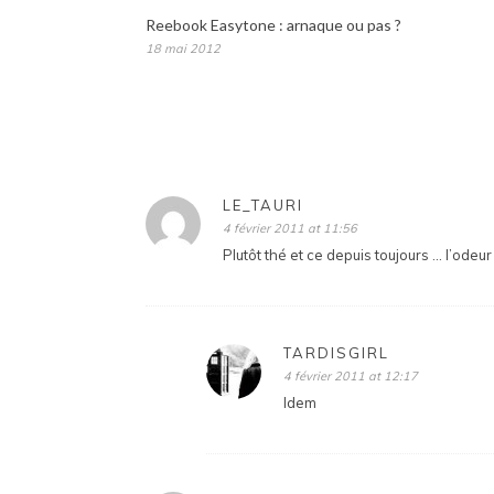
Reebook Easytone : arnaque ou pas ?
18 mai 2012
LE_TAURI
4 février 2011 at 11:56
Plutôt thé et ce depuis toujours … l’odeu
TARDISGIRL
4 février 2011 at 12:17
Idem