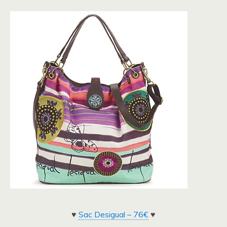
♥
Sac Desigual – 76€
♥