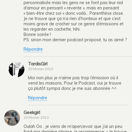
personnalisée mais les gens ne se font pas leur nid
d’amour en pensant « revente », mais en pensant
« bien-être chez soi » donc voilà… Parenthèse close.
Je ne trouve que ça n’a rien d’honteux et que c’est
moins grave de cracher sur ce genre d’émissions et
les regarder en cachette, hihi.
Bonne soirée !
PS: sinon mon dernier podcast proposé, tu as aimé ?
Répondre
TardisGirl
20 février 2010
Moi non plus je n’aime pas trop l’émission où il
vend les maisons. Pour le Podcast, oui je trouve
ça plutôt sympa donc je me suis abonnée ^^
Répondre
Geekgirl
20 février 2010
Oulah Oo , je viens de m’apercevoir que j’ai un peu
foiré ma dernière phrase, je recommence: « Je trouve