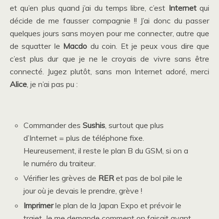
et qu’en plus quand j’ai du temps libre, c’est
Internet
qui
décide de me fausser compagnie !! J’ai donc du passer
quelques jours sans moyen pour me connecter, autre que
de squatter le
Macdo
du coin. Et je peux vous dire que
c’est plus dur que je ne le croyais de vivre sans être
connecté. Jugez plutôt, sans mon Internet adoré, merci
Alice
, je n’ai pas pu :
Commander des
Sushis
, surtout que plus
d’Internet = plus de téléphone fixe.
Heureusement, il reste le plan B du GSM, si on a
le numéro du traiteur.
Vérifier les grèves de
RER
et pas de bol pile le
jour où je devais le prendre, grève !
Imprimer
le plan de la Japan Expo et prévoir le
trajet. Je me demande comment on faisait avant