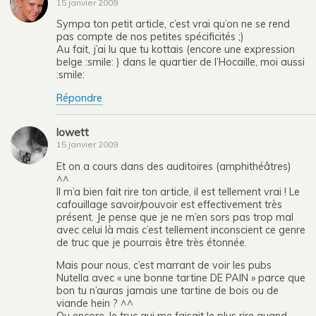
15 janvier 2009
Sympa ton petit article, c’est vrai qu’on ne se rend
pas compte de nos petites spécificités ;)
Au fait, j’ai lu que tu kottais (encore une expression
belge :smile: ) dans le quartier de l’Hocaille, moi aussi
:smile:
Répondre
lowett
15 janvier 2009
Et on a cours dans des auditoires (amphithéâtres)
^^
Il m’a bien fait rire ton article, il est tellement vrai ! Le
cafouillage savoir/pouvoir est effectivement très
présent. Je pense que je ne m’en sors pas trop mal
avec celui là mais c’est tellement inconscient ce genre
de truc que je pourrais être très étonnée.
Mais pour nous, c’est marrant de voir les pubs
Nutella avec « une bonne tartine DE PAIN » parce que
bon tu n’auras jamais une tartine de bois ou de
viande hein ? ^^
Ou encore, le truc qui me faisait le plus rire quand