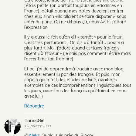
j’étais petite (on partait toujours en vacances en
France), c’était quand mes potes devaient rentrer
chez eux sinon « ils allaient se faire disputer », sous
entendu punir. On ne dit pas ça, nous ^^ Et j’adore
l’expression.
Il y a aussi le fait qu’on dit « tantôt » pour le futur.
C’est très perturbant… On dis « à tantôt » pour « à
plus tard ». Moi, j’adore quand certains français
disent « à t’taleur » (je sais pas comment l’écrire mais
l’accent me fait trop rire).
Et oui j’ai dû apprendre à traduire avec mon blog
essentiellement lu par des français. Et puis, mon
copain qui a fait des études de kiné, avait des
exemples de ces incompréhensions linguistiques tous
les jours, avec tous les français qui étaient en cours
avec lui ;)
Répondre
TardisGirl
15 janvier 2009
@
Aleks
: Ouais jsuis près du Blocry