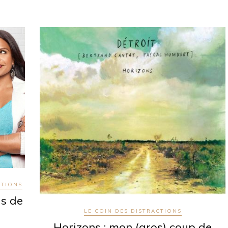
CTIONS
is de
LE COIN DES DISTRACTIONS
Horizons : mon (gros) coup de