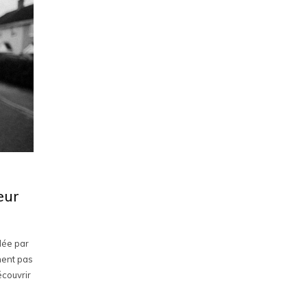
eur
dée par
ment pas
écouvrir