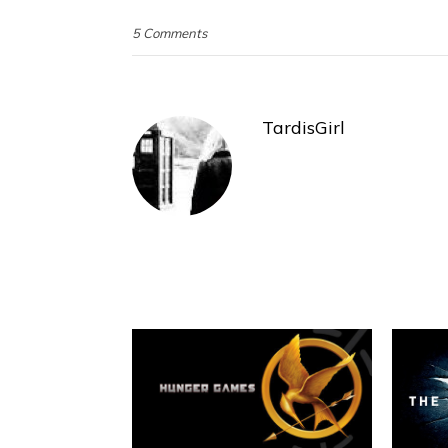
5 Comments
TardisGirl