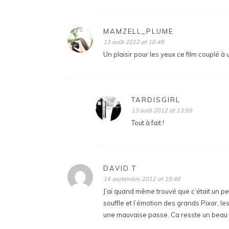
MAMZELL_PLUME
13 août 2012 at 10:48
Un plaisir pour les yeux ce film couplé à 
TARDISGIRL
13 août 2012 at 13:59
Tout à fait !
DAVID T
14 septembre 2012 at 15:48
J’ai quand même trouvé que c’était un peti
souffle et l’émotion des grands Pixar, les
une mauvaise passe. Ca resste un beau f