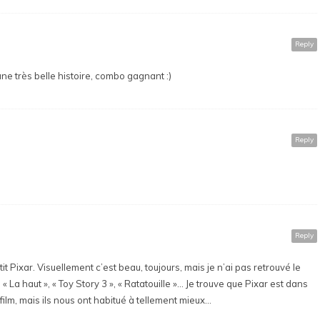
Reply
une très belle histoire, combo gagnant :)
Reply
Reply
t Pixar. Visuellement c’est beau, toujours, mais je n’ai pas retrouvé le
 « La haut », « Toy Story 3 », « Ratatouille »… Je trouve que Pixar est dans
ilm, mais ils nous ont habitué à tellement mieux…