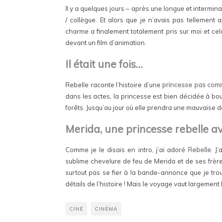
Il y a quelques jours – après une longue et interminab
/ collègue. Et alors que je n’avais pas tellemen
charme a finalement totalement pris sur moi et ce
devant un film d’animation.
Il était une fois…
Rebelle raconte l’histoire d’une
princesse pas com
dans les actes, la princesse est bien décidée à bou
forêts. Jusqu’au jour où elle prendra une mauvaise 
Merida, une princesse rebelle a
Comme je le disais en intro, j’ai adoré
Rebelle
. J
sublime chevelure de feu de Merida et de ses frères) 
surtout pas se fier à la bande-annonce que je trouv
détails de l’histoire ! Mais le voyage vaut largemen
CINÉ
CINÉMA