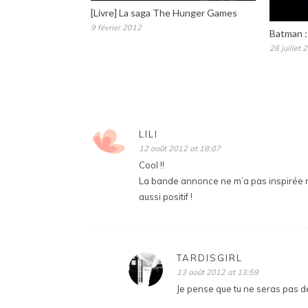
[Livre] La saga The Hunger Games
9 février 2012
Batman :
28 juillet 
LILI
12 août 2012 at 18:07
Cool !!
La bande annonce ne m’a pas inspirée non
aussi positif !
TARDISGIRL
13 août 2012 at 13:59
Je pense que tu ne seras pas d