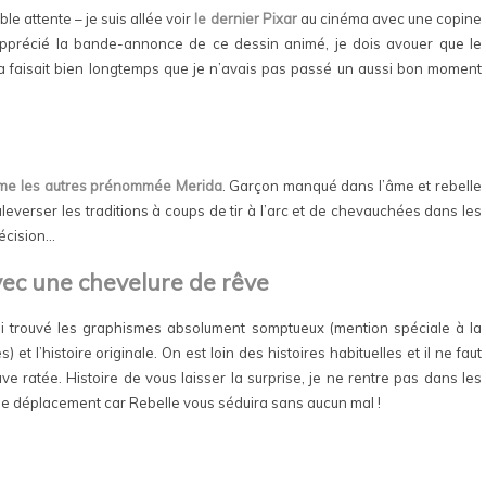
le attente – je suis allée voir
le dernier Pixar
au cinéma avec une copine
t apprécié la bande-annonce de ce dessin animé, je dois avouer que le
la faisait bien longtemps que je n’avais pas passé un aussi bon moment
me les autres prénommée Merida
. Garçon manqué dans l’âme et rebelle
leverser les traditions à coups de tir à l’arc et de chevauchées dans les
décision…
vec une chevelure de rêve
’ai trouvé les graphismes absolument somptueux (mention spéciale à la
et l’histoire originale. On est loin des histoires habituelles et il ne faut
e ratée. Histoire de vous laisser la surprise, je ne rentre pas dans les
t le déplacement car Rebelle vous séduira sans aucun mal !