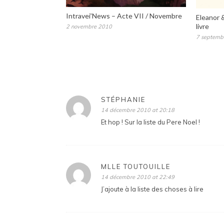
Intravei’News – Acte VII / Novembre
Eleanor &
livre
2 novembre 2010
7 septemb
STÉPHANIE
14 décembre 2010 at 20:18
Et hop ! Sur la liste du Pere Noel !
MLLE TOUTOUILLE
14 décembre 2010 at 22:49
J’ajoute à la liste des choses à lire