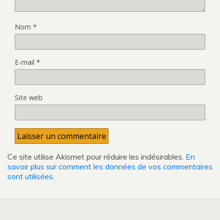
Nom
*
E-mail
*
Site web
Ce site utilise Akismet pour réduire les indésirables.
En
savoir plus sur comment les données de vos commentaires
sont utilisées
.