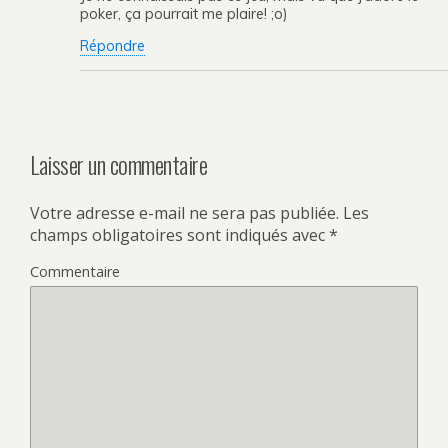
poker, ça pourrait me plaire! ;o)
Répondre
Laisser un commentaire
Votre adresse e-mail ne sera pas publiée.
Les
champs obligatoires sont indiqués avec
*
Commentaire