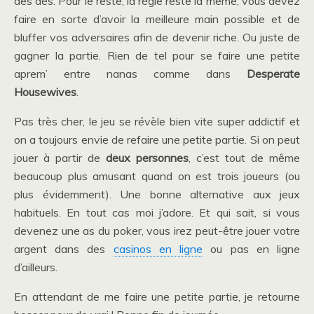
des dés. Pour le reste, la règle reste la même, vous devez
faire en sorte d’avoir la meilleure main possible et de
bluffer vos adversaires afin de devenir riche. Ou juste de
gagner la partie. Rien de tel pour se faire une petite
aprem’ entre nanas comme dans
Desperate
Housewives
.
Pas très cher, le jeu se révèle bien vite super addictif et
on a toujours envie de refaire une petite partie. Si on peut
jouer à partir de
deux personnes
, c’est tout de même
beaucoup plus amusant quand on est trois joueurs (ou
plus évidemment). Une bonne alternative aux jeux
habituels. En tout cas moi j’adore. Et qui sait, si vous
devenez une as du poker, vous irez peut-être jouer votre
argent dans des
casinos en ligne
ou pas en ligne
d’ailleurs.
En attendant de me faire une petite partie, je retourne