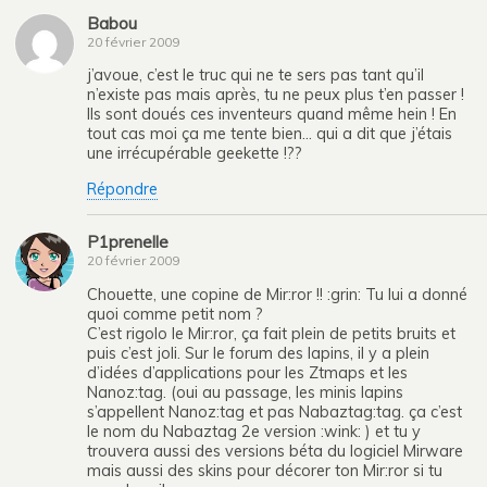
Babou
20 février 2009
j’avoue, c’est le truc qui ne te sers pas tant qu’il
n’existe pas mais après, tu ne peux plus t’en passer !
Ils sont doués ces inventeurs quand même hein ! En
tout cas moi ça me tente bien… qui a dit que j’étais
une irrécupérable geekette !??
Répondre
P1prenelle
20 février 2009
Chouette, une copine de Mir:ror !! :grin: Tu lui a donné
quoi comme petit nom ?
C’est rigolo le Mir:ror, ça fait plein de petits bruits et
puis c’est joli. Sur le forum des lapins, il y a plein
d’idées d’applications pour les Ztmaps et les
Nanoz:tag. (oui au passage, les minis lapins
s’appellent Nanoz:tag et pas Nabaztag:tag. ça c’est
le nom du Nabaztag 2e version :wink: ) et tu y
trouvera aussi des versions béta du logiciel Mirware
mais aussi des skins pour décorer ton Mir:ror si tu