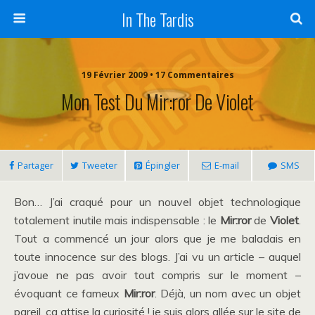
In The Tardis
19 Février 2009 • 17 Commentaires
Mon Test Du Mir:ror De Violet
Partager
Tweeter
Épingler
E-mail
SMS
Bon… J’ai craqué pour un nouvel objet technologique
totalement inutile mais indispensable : le
Mir:ror
de
Violet
.
Tout a commencé un jour alors que je me baladais en
toute innocence sur des blogs. J’ai vu un article – auquel
j’avoue ne pas avoir tout compris sur le moment –
évoquant ce fameux
Mir:ror
. Déjà, un nom avec un objet
pareil, ça attise la curiosité ! je suis alors allée sur le site de