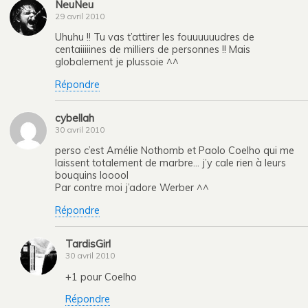
NeuNeu
29 avril 2010
Uhuhu !! Tu vas t’attirer les fouuuuuudres de
centaiiiiines de milliers de personnes !! Mais
globalement je plussoie ^^
Répondre
cybellah
30 avril 2010
perso c’est Amélie Nothomb et Paolo Coelho qui me
laissent totalement de marbre… j’y cale rien à leurs
bouquins looool
Par contre moi j’adore Werber ^^
Répondre
TardisGirl
30 avril 2010
+1 pour Coelho
Répondre