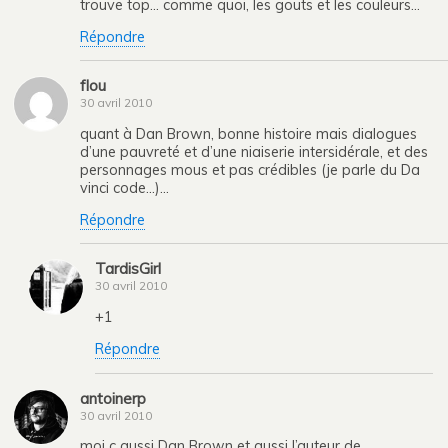
trouve top… comme quoi, les gouts et les couleurs…
Répondre
flou
30 avril 2010
quant à Dan Brown, bonne histoire mais dialogues
d’une pauvreté et d’une niaiserie intersidérale, et des
personnages mous et pas crédibles (je parle du Da
vinci code…)…
Répondre
TardisGirl
30 avril 2010
+1
Répondre
antoinerp
30 avril 2010
moi c aussi Dan Brown et aussi l’auteur de