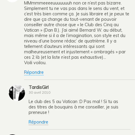
MMmmmeeeeuuuuuuuh non ce n’est pas bizarre.
Simplement tu ne vas pas dans le sens du vent, et
c’est très bien comme ça. Je suis libraire et je peux te
dire que ça change du tout-venant de pouvoir
conseiller autre chose que « le Club des Cinq au
Vatican » (Dan B.). J’ai aimé Bernard W. au début,
mais même si il a de l’imagination, son style est du
niveau d’une bonne rédac’ de quatrième. Il y a
tellement d’auteurs intéressants qui sont
malheureusement et injustement « ombragés » par
ces 2 là (et la liste n’est pas exhaustive)…
Voili voilou.
Répondre
TardisGirl
30 avril 2010
Le club des 5 au Vatican :D Pas mal ! Si tu as
des titres de bouquins à me conseiller, je suis
preneuse !
Répondre