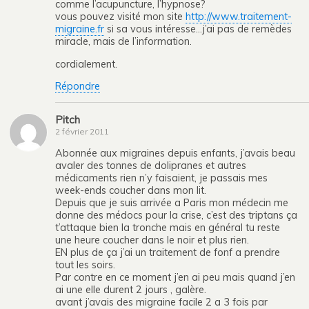
comme l’acupuncture, l’hypnose?
vous pouvez visité mon site
http://www.traitement-
migraine.fr
si sa vous intéresse…j’ai pas de remèdes
miracle, mais de l’information.
cordialement.
Répondre
Pitch
2 février 2011
Abonnée aux migraines depuis enfants, j’avais beau
avaler des tonnes de dolipranes et autres
médicaments rien n’y faisaient, je passais mes
week-ends coucher dans mon lit.
Depuis que je suis arrivée a Paris mon médecin me
donne des médocs pour la crise, c’est des triptans ça
t’attaque bien la tronche mais en général tu reste
une heure coucher dans le noir et plus rien.
EN plus de ça j’ai un traitement de fonf a prendre
tout les soirs.
Par contre en ce moment j’en ai peu mais quand j’en
ai une elle durent 2 jours , galère.
avant j’avais des migraine facile 2 a 3 fois par