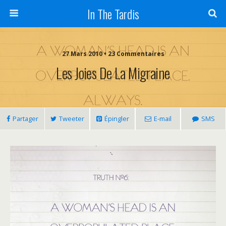
In The Tardis
27 Mars 2010 • 23 Commentaires
Les Joies De La Migraine
Partager
Tweeter
Épingler
E-mail
SMS