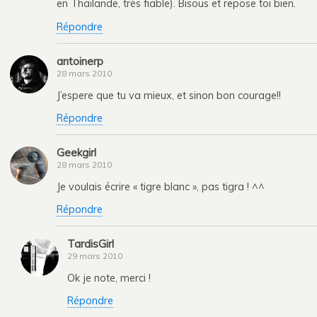
en Thaïlande, très fiable). Bisous et repose toi bien.
Répondre
antoinerp
28 mars 2010
J’espere que tu va mieux, et sinon bon courage!!
Répondre
Geekgirl
28 mars 2010
Je voulais écrire « tigre blanc », pas tigra ! ^^
Répondre
TardisGirl
29 mars 2010
Ok je note, merci !
Répondre