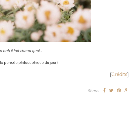
n bah il fait chaud quoi…
t la pensée philosophique du jour)
[
Crédits
]
Share: