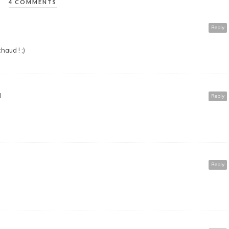
4 COMMENTS
Reply
haud ! ;)
I
Reply
Reply