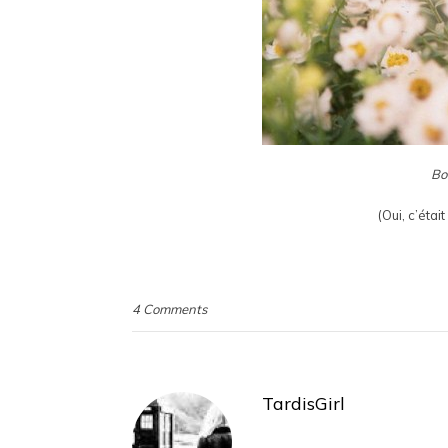
Bo
(Oui, c’étai
4 Comments
TardisGirl