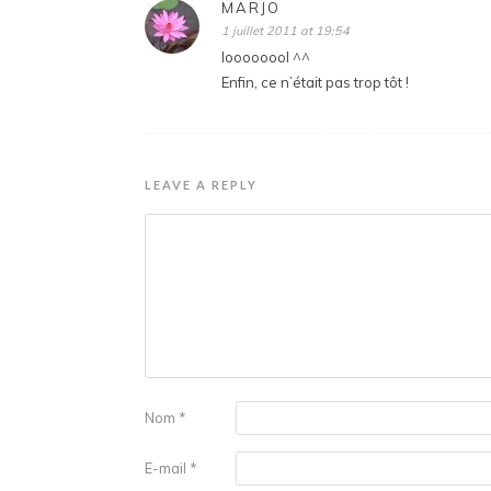
MARJO
1 juillet 2011 at 19:54
loooooool ^^
Enfin, ce n’était pas trop tôt !
LEAVE A REPLY
Nom
*
E-mail
*