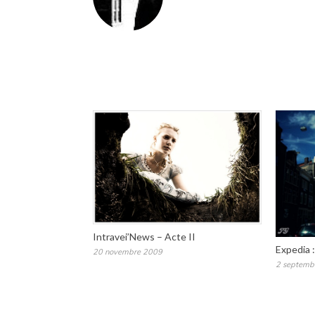
Intravei’News – Acte II
Expedia 
20 novembre 2009
2 septemb