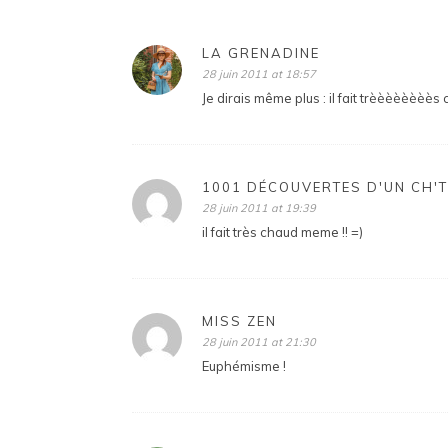
LA GRENADINE
28 juin 2011 at 18:57
Je dirais même plus : il fait trèèèèèèèès c
1001 DÉCOUVERTES D'UN CH'T
28 juin 2011 at 19:39
il fait très chaud meme !! =)
MISS ZEN
28 juin 2011 at 21:30
Euphémisme !