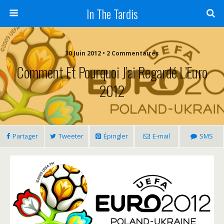
In The Tardis
30 Juin 2012 • 2 Commentaires
Comment Et Pourquoi J’ai Regardé L’Euro
2012
Partager
Tweeter
Épingler
E-mail
SMS