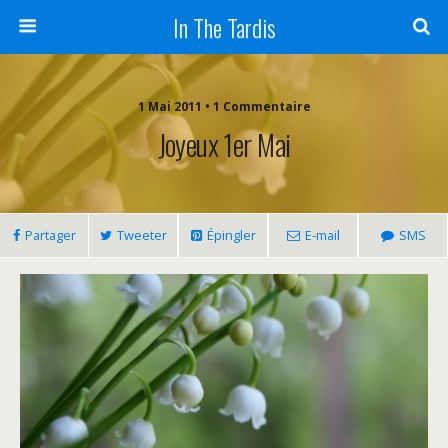
In The Tardis
1 Mai 2011 • 1 Commentaire
Joyeux 1er Mai
Partager
Tweeter
Épingler
E-mail
SMS