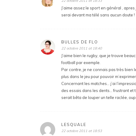
22 octobre 2011 at 18:33
J’aime assez le sport en général , apres 
serai devant ma télé sans aucun doute !
BULLES DE FLO
22 octobre 2011 at 18:40
J’aime bien le rugby, que je trouve beauco
football par exemple.
Par contre, je ne connais pas très bien 
plus dans le jeu pour pouvoir m’exprimer
Concernant les matches… j’ai l’impressio
des essais dans les dents… frustrant et
serait bêta de louper un telle raclée, oups 
LESQUALE
22 octobre 2011 at 18:53