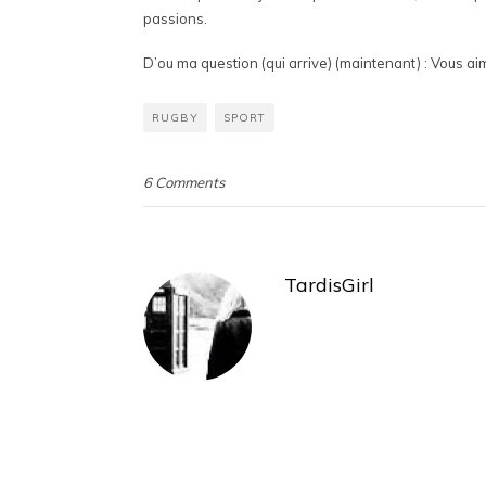
passions.
D’ou ma question (qui arrive) (maintenant) : Vous ai
RUGBY
SPORT
6 Comments
TardisGirl