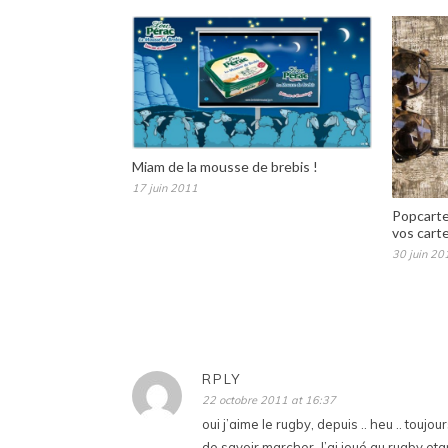
Miam de la mousse de brebis !
17 juin 2011
Popcarte 
vos cart
30 juin 20
RPLY
22 octobre 2011 at 16:37
oui j’aime le rugby, depuis .. heu .. touj
de savoir marcher. J’ai joué au rugby et