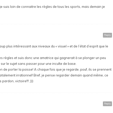
je suis loin de connaitre les règles de tous les sports, mais demain je
Reply
up plus intéressant aux niveaux du « visuel » et de l’état d’esprit que le
les règles et suis donc une amatrice qui gagnerait à se plonger un peu
 sur le sujet sans passer pour une inculte de base.
n de porter la poisse! A chaque fois que je regarde, pouf, ils se prennent
 totalement irrationnel! Bref, je pense regarder demain quand même, ce
pardon, victoire!!! ;)))
Reply