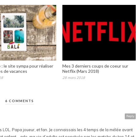
: le site sympa pour réaliser
Mes 3 derniers coups de coeur sur
es de vacances
Netflix (Mars 2018)
18
28 mars 2018
6 COMMENTS
Reply
ours LOL. Papa joueur, et fan. Je connaissais les 4 temps de la mélée avant
ant enfant – ado. ma vie d’adulte est ponctuée par les matchs du top 14 et