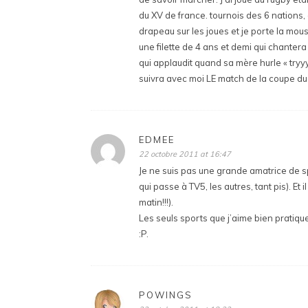
du XV de france. tournois des 6 nations, c
drapeau sur les joues et je porte la mou
une filette de 4 ans et demi qui chanter
qui applaudit quand sa mère hurle « try
suivra avec moi LE match de la coupe du 
EDMEE
22 octobre 2011 at 16:47
Je ne suis pas une grande amatrice de 
qui passe à TV5, les autres, tant pis). Et
matin!!!).
Les seuls sports que j’aime bien pratique
:P.
POWINGS