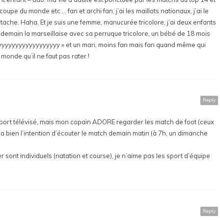
oupe du monde etc … fan et archi fan, j’ai les maillots nationaux, j’ai le
stache. Haha. Et je suis une femme, manucurée tricolore, j’ai deux enfants
a demain la marseillaise avec sa perruque tricolore, un bébé de 18 mois
yyyyyyyyyyyyyyyyyyy » et un mari, moins fan mais fan quand même qui
monde qu’il ne faut pas rater !
Reply
sport télévisé, mais mon copain ADORE regarder les match de foot (ceux
 il a bien l’intention d’écouter le match demain matin (à 7h, un dimanche
r sont individuels (natation et course), je n’aime pas les sport d’équipe
Reply