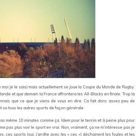
moi je le sais) mais actuellement se joue la Coupe du Monde de Rugby.
ande et que demain la France affrontera les All-Blacks en finale. Trop la
nnais que ce que je viens de vous en dire. Ca fait donc assez peu de
ot ou tous les autres sports de façon générale.
 pas même 10 minutes comme ça. Idem pour le tennis et à peine plus pour
’aime pas plus voir le sport en vrai. Non, vraiment, ça ne m’intéresse pas je
, ces sports (oui, j’arrête avec les « ces ») déchainent les foules et les