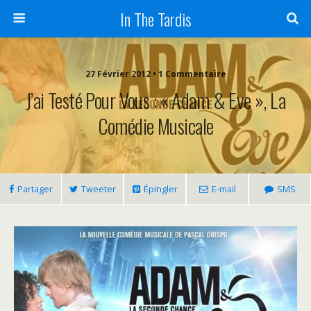
In The Tardis
27 Février 2012 • 1 Commentaire
J’ai Testé Pour Vous : « Adam & Eve », La
Comédie Musicale
Partager
Tweeter
Épingler
E-mail
SMS