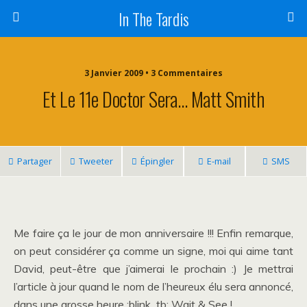
In The Tardis
3 Janvier 2009 • 3 Commentaires
Et Le 11e Doctor Sera… Matt Smith
Partager
Tweeter
Épingler
E-mail
SMS
Me faire ça le jour de mon anniversaire !!! Enfin remarque,
on peut considérer ça comme un signe, moi qui aime tant
David, peut-être que j’aimerai le prochain :) Je mettrai
l’article à jour quand le nom de l’heureux élu sera annoncé,
dans une grosse heure :blink_tb: Wait & See !