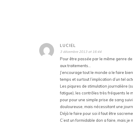
LUCIEL
3 décembre 2013 at 16:44
Pour être passée par le même genre de t
aux traitements…
J’encourage tout le monde a le faire bi
temps et surtout l’implication d’un tel act
Les piqures de stimulation journalière 
fatigue), les contrôles très fréquents le
pour pour une simple prise de sang suivi
douloureuse, mais nécessitant une jou
Déjà le faire pour soi il faut être sacrem
C’est un formidable don a faire, mais je