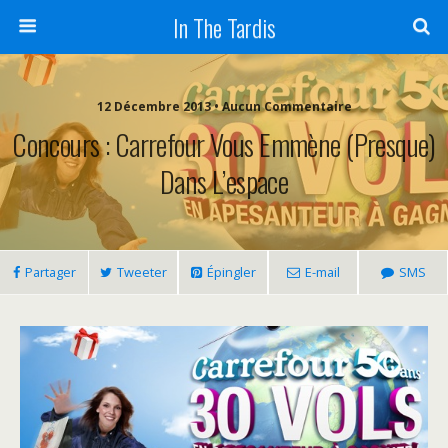
In The Tardis
12 Décembre 2013 • Aucun Commentaire
Concours : Carrefour Vous Emmène (presque)
Dans L’espace
Partager
Tweeter
Épingler
E-mail
SMS