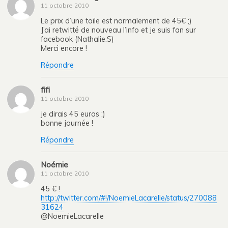
11 octobre 2010
Le prix d’une toile est normalement de 45€ ;)
J’ai retwitté de nouveau l’info et je suis fan sur
facebook (Nathalie.S)
Merci encore !
Répondre
fifi
11 octobre 2010
je dirais 45 euros ;)
bonne journée !
Répondre
Noémie
11 octobre 2010
45 € !
http://twitter.com/#!/NoemieLacarelle/status/270088
31624
@NoemieLacarelle