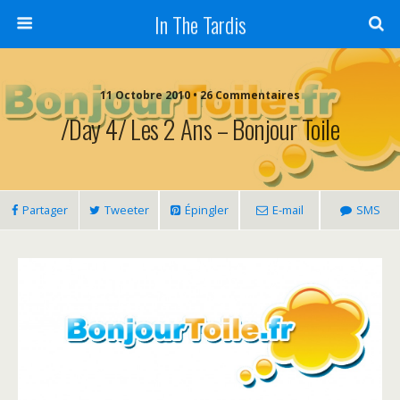
In The Tardis
11 Octobre 2010 • 26 Commentaires
/Day 4/ Les 2 Ans – Bonjour Toile
Partager
Tweeter
Épingler
E-mail
SMS