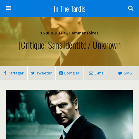
In The Tardis
16 Juin 2011 • 2 Commentaires
[Critique] Sans Identité / Unknown
Partager
Tweeter
Épingler
E-mail
SMS