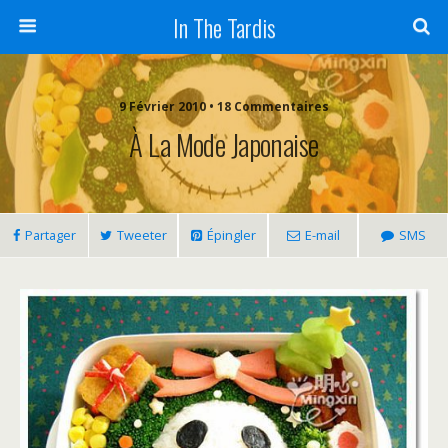
In The Tardis
9 Février 2010 • 18 Commentaires
À La Mode Japonaise
Partager
Tweeter
Épingler
E-mail
SMS