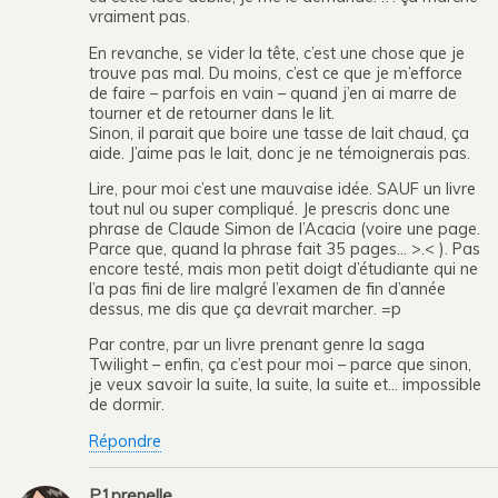
vraiment pas.
En revanche, se vider la tête, c’est une chose que je
trouve pas mal. Du moins, c’est ce que je m’efforce
de faire – parfois en vain – quand j’en ai marre de
tourner et de retourner dans le lit.
Sinon, il parait que boire une tasse de lait chaud, ça
aide. J’aime pas le lait, donc je ne témoignerais pas.
Lire, pour moi c’est une mauvaise idée. SAUF un livre
tout nul ou super compliqué. Je prescris donc une
phrase de Claude Simon de l’Acacia (voire une page.
Parce que, quand la phrase fait 35 pages… >.< ). Pas
encore testé, mais mon petit doigt d’étudiante qui ne
l’a pas fini de lire malgré l’examen de fin d’année
dessus, me dis que ça devrait marcher. =p
Par contre, par un livre prenant genre la saga
Twilight – enfin, ça c’est pour moi – parce que sinon,
je veux savoir la suite, la suite, la suite et… impossible
de dormir.
Répondre
P1prenelle