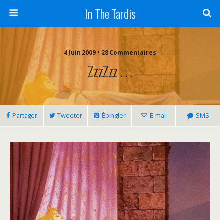
In The Tardis
4 Juin 2009 • 28 Commentaires
ZzzZzz . . .
Partager
Tweeter
Épingler
E-mail
SMS