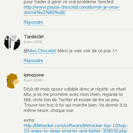
pour t’aider à gérer ce vrai problème :twisted:
http://www.pause-chocolat.com/dormir-je-veux-
dormir%e2%80%a6/
Répondre
TardisGirl
6 juin 2009
@
Miss Chocolat
: Merci je vais voir de ce pas ^^
Répondre
lamazone
8 juin 2009
Déjà dit mais assez valable donc je répète: un rituel.
Moi, je lis me promène avec mon chien, regarde la
télé, reste loin de Twitter et essaie de lire un peu.
Trouve ton truc à toi qui marche bien. Va dormir à la
même heure, chaque soir.
extra:
http://lifehacker.com/software/lifehacker-top-10/top-
10-ways-to-sleep-smarter-and-better-309030.php