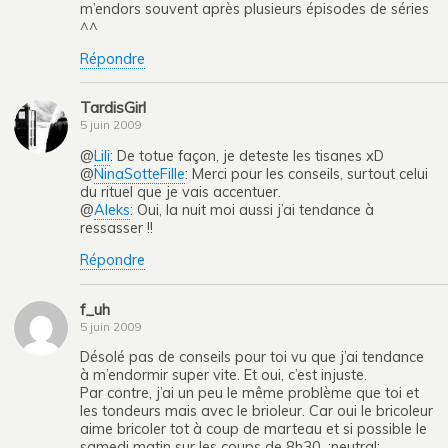
m’endors souvent après plusieurs épisodes de séries
^^
Répondre
TardisGirl
5 juin 2009
@
Lili
: De totue façon, je deteste les tisanes xD
@
NinaSotteFille
: Merci pour les conseils, surtout celui
du rituel que je vais accentuer.
@
Aleks
: Oui, la nuit moi aussi j’ai tendance à
ressasser !!
Répondre
f_uh
5 juin 2009
Désolé pas de conseils pour toi vu que j’ai tendance
à m’endormir super vite. Et oui, c’est injuste.
Par contre, j’ai un peu le même problème que toi et
les tondeurs mais avec le brioleur. Car oui le bricoleur
aime bricoler tot à coup de marteau et si possible le
samedi matin sur les coups de 8h30. :neutral: