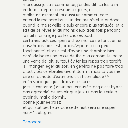
moi aussi je suis comme toi, j’ai des difficultés à m
endormir depuis presque toujours, et
malheureursement jai aussi un sommeil léger, j
entend le moindre bruit, un rien me réveille, et donc
quand je me réveille je suis encore plus fatiguée, et le
fait de se réveiller au moins deux trois fois pendant
la nuit n arrange pas les choses :sad:
certaines astuces: (perso chez moi ca ne fonctionne
pas^^mais on s est jamais^^pour toi ca peut
fonctionner) alors c est d’avoir une chambre bien
aéré, de boire une tasse de thé a la camomille, boire
une verre de lait, surtout éviter les repas trop tardifs
:s , manger léger au soir, en général ne pas faire trop
d activités cérébrales avant dormir, mais tu vas me
dire en période d’examens c est compliqué^^
enfin voilà quelques trucs et astuces
je suis contente ( et un peu ennuyée, pcq c est hyper
pas agréable) de savoir que je suis pas la seule a
avoir du mal a dormir..
bonne journée :razz:
et qui sait peut etre que cette nuit sera une super
nuit^^ :lol: :grin:
Répondre