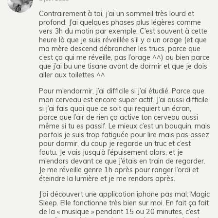
Contrairement à toi, j’ai un sommeil très lourd et
profond. J’ai quelques phases plus légères comme
vers 3h du matin par exemple. C’est souvent à cette
heure là que je suis réveillée s’il y a un orage (et que
ma mère descend débrancher les trucs, parce que
c’est ça qui me réveille, pas l’orage ^^) ou bien parce
que j’ai bu une tisane avant de dormir et que je dois
aller aux toilettes ^^
Pour m’endormir, j’ai difficile si j’ai étudié. Parce que
mon cerveau est encore super actif. J’ai aussi difficile
si j’ai fais quoi que ce soit qui requiert un écran,
parce que l’air de rien ça active ton cerveau aussi
même si tu es passif. Le mieux c’est un bouquin, mais
parfois je suis trop fatiguée pour lire mais pas assez
pour dormir, du coup je regarde un truc et c’est
foutu. Je vais jusqu’à l’épuisement alors, et je
m’endors devant ce que j’étais en train de regarder.
Je me réveille genre 1h après pour ranger l’ordi et
éteindre la lumière et je me rendors après.
J’ai découvert une application iphone pas mal: Magic
Sleep. Elle fonctionne très bien sur moi. En fait ça fait
de la « musique » pendant 15 ou 20 minutes, c’est