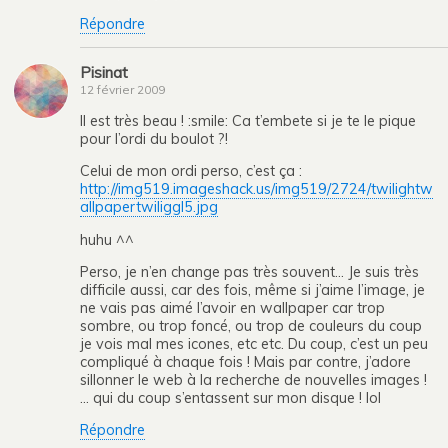
Répondre
Pisinat
12 février 2009
Il est très beau ! :smile: Ca t’embete si je te le pique
pour l’ordi du boulot ?!
Celui de mon ordi perso, c’est ça :
http://img519.imageshack.us/img519/2724/twilightw
allpapertwiliggl5.jpg
huhu ^^
Perso, je n’en change pas très souvent… Je suis très
difficile aussi, car des fois, même si j’aime l’image, je
ne vais pas aimé l’avoir en wallpaper car trop
sombre, ou trop foncé, ou trop de couleurs du coup
je vois mal mes icones, etc etc. Du coup, c’est un peu
compliqué à chaque fois ! Mais par contre, j’adore
sillonner le web à la recherche de nouvelles images !
… qui du coup s’entassent sur mon disque ! lol
Répondre