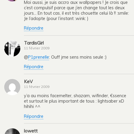
Moi aussi, je suis accro aux wallpapers ! Je crois que
c’est compulsif parce que j’en change tout les deux
jours… En tout cas, il est très chouette celui là !! :smile:
Je l’adopte (pour l’instant :wink: )
Répondre
TardisGirl
11 février 2009
@
P1prenelle
: Ouff jme sens moins seule :)
Répondre
KeV
11 février 2009
y’a au moins facemelter, shazam, wifinder, €ssence
et surtout le plus important de tous : lightsaber xD
hihihi ^^
Répondre
lowett