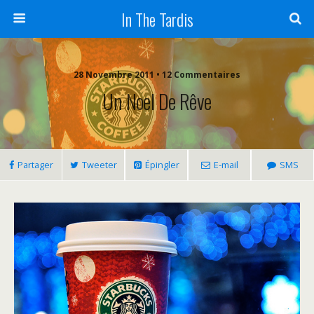
In The Tardis
28 Novembre 2011 • 12 Commentaires
Un Noel De Rêve
Partager
Tweeter
Épingler
E-mail
SMS