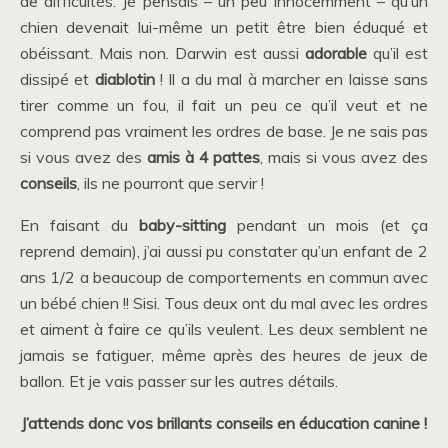
de difficultés. Je pensais – un peu innocemment – qu’un
chien devenait lui-même un petit être bien éduqué et
obéissant. Mais non. Darwin est aussi
adorable
qu’il est
dissipé et
diablotin
! Il a du mal à marcher en laisse sans
tirer comme un fou, il fait un peu ce qu’il veut et ne
comprend pas vraiment les ordres de base. Je ne sais pas
si vous avez des
amis à 4 pattes
, mais si vous avez des
conseils
, ils ne pourront que servir !
En faisant du
baby-sitting
pendant un mois (et ça
reprend demain), j’ai aussi pu constater qu’un enfant de 2
ans 1/2 a beaucoup de comportements en commun avec
un bébé chien !! Sisi. Tous deux ont du mal avec les ordres
et aiment à faire ce qu’ils veulent. Les deux semblent ne
jamais se fatiguer, même après des heures de jeux de
ballon. Et je vais passer sur les autres détails.
J’attends donc vos brillants conseils en éducation canine !