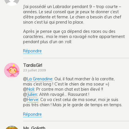
J’ai possédé un Labrador pendant 9 – trop courte –
années. Le seul conseil que je peux te donner c’est
d’être patiente et ferme. Le chien a besoin d’un chef
sinon c’est lui qui prend la place.
Après je pense que ça dépend des races ou des
caractères.. moi le mien a ravagé notre appartement
pendant plus d’un an :roll:
Répondre
TardisGirl
23 juillet 2009
@
La Grenadine
: Oui, il faut marcher à la carotte,
mais c’est long ! C’est le chien de ma soeur =)
@
Noli
: Pr contre mon chat est bien élevé !!
@
Julien
: Ahhh ravagé… Rassurant !
@
Herve
: Ca va c’est celui de ma soeur, moi je suis
pas très chien ! Mais je le garde de temps en temps.
Répondre
Ms. Goliath