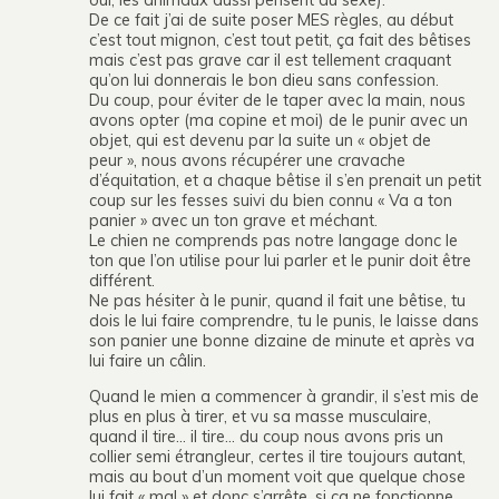
De ce fait j’ai de suite poser MES règles, au début
c’est tout mignon, c’est tout petit, ça fait des bêtises
mais c’est pas grave car il est tellement craquant
qu’on lui donnerais le bon dieu sans confession.
Du coup, pour éviter de le taper avec la main, nous
avons opter (ma copine et moi) de le punir avec un
objet, qui est devenu par la suite un « objet de
peur », nous avons récupérer une cravache
d’équitation, et a chaque bêtise il s’en prenait un petit
coup sur les fesses suivi du bien connu « Va a ton
panier » avec un ton grave et méchant.
Le chien ne comprends pas notre langage donc le
ton que l’on utilise pour lui parler et le punir doit être
différent.
Ne pas hésiter à le punir, quand il fait une bêtise, tu
dois le lui faire comprendre, tu le punis, le laisse dans
son panier une bonne dizaine de minute et après va
lui faire un câlin.
Quand le mien a commencer à grandir, il s’est mis de
plus en plus à tirer, et vu sa masse musculaire,
quand il tire… il tire… du coup nous avons pris un
collier semi étrangleur, certes il tire toujours autant,
mais au bout d’un moment voit que quelque chose
lui fait « mal » et donc s’arrête, si ça ne fonctionne