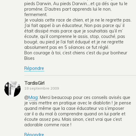
pieds Darwin, Au pieds Darwin….et ça dés que tu le
proméne. D’autres part apprends lui le non,
fermement.
Je voulais cette race de chien, et je ne le regrette pas.
J’ai fait appel à un éducateur, Non pas parce qu’ il
était dissipé mais parce que je souhaitais qu’il m’
écoute, qu’il comprenne le assis, stop, couché, pas
bougé, au pied je l’ai fait éduqué et je ne regrette
absolument pas en 5 séances ce fut réglé.
Bon courage à toi, c’est chiens c’est du pur bonheur
Bises
Répondre
TardisGirl
18 septembre 2009
@
Mag
: Merci beaucoup pour ces conseils avisés que
je vais mettre en pratique avec le diablotin ! Je pense
quand même que la case éducateur va s’imposer
car il a du mal à comprendre quand on lui parle et
écoute assez peu. Mais sinon, c’est vrai que c’est
adorable comme race !
Répondre