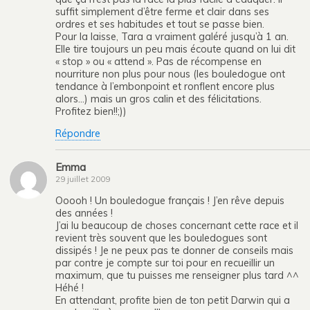
suffit simplement d’être ferme et clair dans ses
ordres et ses habitudes et tout se passe bien.
Pour la laisse, Tara a vraiment galéré jusqu’à 1 an.
Elle tire toujours un peu mais écoute quand on lui dit
« stop » ou « attend ». Pas de récompense en
nourriture non plus pour nous (les bouledogue ont
tendance à l’embonpoint et ronflent encore plus
alors…) mais un gros calin et des félicitations.
Profitez bien!!;))
Répondre
Emma
29 juillet 2009
Ooooh ! Un bouledogue français ! J’en rêve depuis
des années !
J’ai lu beaucoup de choses concernant cette race et il
revient très souvent que les bouledogues sont
dissipés ! Je ne peux pas te donner de conseils mais
par contre je compte sur toi pour en recueillir un
maximum, que tu puisses me renseigner plus tard ^^
Héhé !
En attendant, profite bien de ton petit Darwin qui a