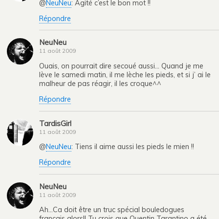
@
NeuNeu
: Agité c’est le bon mot !!
Répondre
NeuNeu
11 août 2009
Ouais, on pourrait dire secoué aussi… Quand je me
lève le samedi matin, il me lèche les pieds, et si j’ ai le
malheur de pas réagir, il les croque^^
Répondre
TardisGirl
11 août 2009
@
NeuNeu
: Tiens il aime aussi les pieds le mien !!
Répondre
NeuNeu
11 août 2009
Ah…Ca doit être un truc spécial bouledogues
français alors!! Tu crois que Quentin Tarantino a été