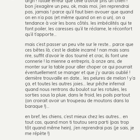
argh ! fatale erreur que celle d’avoir pris un chien !
bon j’exagère un peu, ok, mais moi, j’en reprendrai
pas, jamais ! parce qu’il faut bien avouer que quand
on en n’a pas (et même quand on en a un), on a
tendance à voir les bons côtés. les imbécilités qui te
font poiler, les caresses qu’il te réclame, le réconfort
qu’il t’apporte…
mais c’est passer un peu vite sur le reste… parce que
ces bêtes là, c’est le diable incarné ! nan mais sans
rire, suffit d’avoir le dos tourné et crac, ils font une
connerie ! la mienne a entrepris, à onze ans, de
monter sur la table pour aller choper ce qui pourrait
éventuellement se manger et que j’y aurais oublié !
dernière trouvaille en date… les pelures de melon ! y’a
ça, et toutes les autres joies… leur pêche infernal
quand nous rentrons du boulot sur les rotules, les
sorties sous la pluie, dans le froid, les poils partout
(on croirait avoir un troupeau de moutons dans la
baraque !)…
en bref, les chiens, c’est mieux chez les autres… en
tout cas, quand mon ti toutou sera parti (pas trop
tôt quand même hein), j’en reprendrai pas (je sais, je
me répète !)