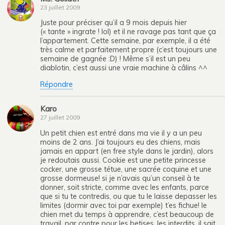
23 juillet 2009
Juste pour préciser qu’il a 9 mois depuis hier
(« tante » ingrate ! lol) et il ne ravage pas tant que ça
l’appartement. Cette semaine, par exemple, il a été
très calme et parfaitement propre (c’est toujours une
semaine de gagnée :D) ! Même s’il est un peu
diablotin, c’est aussi une vraie machine à câlins ^^
Répondre
Karo
27 juillet 2009
Un petit chien est entré dans ma vie il y a un peu
moins de 2 ans. J’ai toujours eu des chiens, mais
jamais en appart (en free style dans le jardin), alors
je redoutais aussi. Cookie est une petite princesse
cocker, une grosse tétue, une sacrée coquine et une
grosse dormeuse! si je n’avais qu’un conseil à te
donner, soit stricte, comme avec les enfants, parce
que si tu te contredis, ou que tu le laisse depasser les
limites (dormir avec toi par exemple) t’es fichue! le
chien met du temps à apprendre, c’est beaucoup de
travail, par contre pour les betises, les interdits, il sait