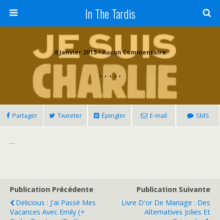
In The Tardis
8 Janvier 2015 • Aucun Commentaire
. . . . .
Partager
Tweeter
Épingler
E-mail
SMS
…
Publication Précédente
Publication Suivante
Delicious : J'ai Passé Mes
Livre D'or De Mariage : Des
Vacances Avec Emily (+
Alternatives Jolies Et