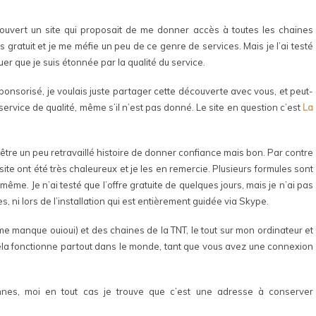
couvert un site qui proposait de me donner accès à toutes les chaines
s gratuit et je me méfie un peu de ce genre de services. Mais je l’ai testé
ouer que je suis étonnée par la qualité du service.
sponsorisé, je voulais juste partager cette découverte avec vous, et peut-
service de qualité, même s’il n’est pas donné. Le site en question c’est
La
 être un peu retravaillé histoire de donner confiance mais bon. Par contre
 site ont été très chaleureux et je les en remercie. Plusieurs formules sont
ême. Je n’ai testé que l’offre gratuite de quelques jours, mais je n’ai pas
s, ni lors de l’installation qui est entièrement guidée via Skype.
i me manque ouioui) et des chaines de la TNT, le tout sur mon ordinateur et
cela fonctionne partout dans le monde, tant que vous avez une connexion
onnes, moi en tout cas je trouve que c’est une adresse à conserver