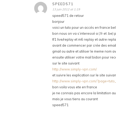
SPEED571
13 juin 2012 at 1:19
speed571 de retour
bonjour
voici un tuto pour un accés en france be
bon nous on va s’interessé a (.fr et .be) p
tf1 live/replay et m6 replay et autre repla
avant de commencer par crée des email b
gmail ou autre et utiliser le meme nom a
ensuite utiliser votre mail bidon pour re
sur le site suivant
http://www.simply-vpn.com/
et suivre les explication sur le site suivan
http://www.simply-vpn.com/?page=tut
bon voila vous ete en france
je ne connais pas encore la limitation au
mais je vous tiens au courant
speed571