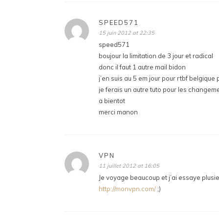
SPEED571
15 juin 2012 at 22:35
speed571
boujour la limitation de 3 jour et radical
donc il faut 1 autre mail bidon
j’en suis au 5 em jour pour rtbf belgique
je ferais un autre tuto pour les change
a bientot
merci manon
VPN
11 juillet 2012 at 16:05
Je voyage beaucoup et j’ai essaye plusie
http://monvpn.com/
;)