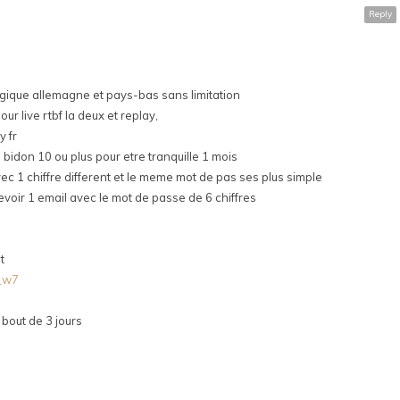
Reply
lgique allemagne et pays-bas sans limitation
our live rtbf la deux et replay,
y fr
idon 10 ou plus pour etre tranquille 1 mois
vec 1 chiffre different et le meme mot de pas ses plus simple
cevoir 1 email avec le mot de passe de 6 chiffres
t
o_w7
 bout de 3 jours