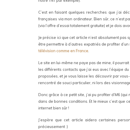
notre TNT par exemple).
C’est en faisant quelques recherches que j’ai dé
françaises via mon ordinateur. Bien sûr, ce n’est pa
(via l’offre d’essai totalement gratuite) et je dois av
Je précise ici que cet article n’est absolument pas 
être permettre à d’autres expatriés de profiter d’un 
télévision comme en France
.
Le site en lui-même ne paye pas de mine, il pourrait
les différents contacts que j’ai eus avec l’équipe du
proposées, et je vous laisse les découvrir par vous-m
rencontré de souci particulier, ni lors des visionnage
Donc grâce à ce petit site, j’ai pu profiter d’M6 (qu
dans de bonnes conditions. Et le mieux c’est que 
internet bien sûr !
J’espère que cet article aidera certaines pers
précieusement :)