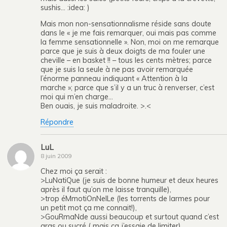
sushis… :idea: )
Mais mon non-sensationnalisme réside sans doute
dans le « je me fais remarquer, oui mais pas comme
la femme sensationnelle ». Non, moi on me remarque
parce que je suis à deux doigts de ma fouler une
cheville – en basket !! – tous les cents mètres; parce
que je suis la seule à ne pas avoir remarquée
l’énorme panneau indiquant « Attention à la
marche »; parce que s’il y a un truc à renverser, c’est
moi qui m’en charge…
Ben ouais, je suis maladroite. >.<
Répondre
LuL
8 juin 2009
Chez moi ça serait :
>LuNatiQue (je suis de bonne humeur et deux heures
après il faut qu’on me laisse tranquille),
>trop éMmotiOnNelLe (les torrents de larmes pour
un petit mot ça me connait!),
>GouRmaNde aussi beaucoup et surtout quand c’est
gras ou sucré ( mais ça j’essaie de limiter) ,