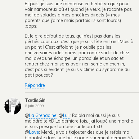
Et puis, je suis une menteuse en herbe vu que pour
voir namoureux où et quand je veux, je raconte pas
mal de salades à mes ancêtres directs (= mes
parents que j’aime mais parfois ils sont lourds) .
:oops:
Et le pire défaut de tous, qui n’est pas dans les
péchés capitaux, c’est que je suis tête en l’air ! Mais à
un point ! C’est affolant. Je n’oublie pas les
anniversaires ni les noms, par contre sortir de chez
moi avec une écharpe, un parapluie et un sac et
rentrer chez moi sans avoir rien semé en chemin,
c’est pas si évident. Je suis victime du syndrome du
petit poucet ?
Répondre
TardisGirl
8 juin 2009
@
La Grenadine
: @
LuL
: Rolala moi aussi je suis
maladroite xD La dernière fois, j’ai loupé une marche
et suis presque tombée sur le prof xD
@
Love
: Merci, je vais t’ajouter dès que je refais ma
blogoliste dans une belle page, surement demain ^^