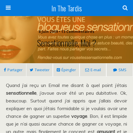
In The Tardis
8 Juin 2009 • 13 Commentaires
Sensationnelle, Moi ?
Partager
Tweeter
Épingler
E-mail
SMS
Quand j’ai reçu un Email me disant à quel point j’étais
sensationnelle
, j’avoue avoir été un peu dubitative. Ok,
beaucoup. Surtout quand j’ai appris que j’allais devoir
expliquer en quoi j’étais formidable si je voulais avoir une
chance de gagner un superbe
voyage
. Bon, il est limpide
que je n’ai quasi aucune chance de gagner ce voyage, ni
un autre, mais finalement le concept est
amusant
et je