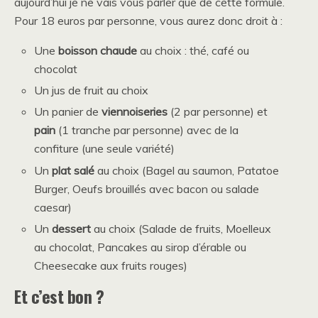
aujourd’hui je ne vais vous parler que de cette formule.
Pour 18 euros par personne, vous aurez donc droit à :
Une
boisson chaude
au choix : thé, café ou
chocolat
Un jus de fruit au choix
Un panier de
viennoiseries
(2 par personne) et
pain
(1 tranche par personne) avec de la
confiture (une seule variété)
Un
plat salé
au choix (Bagel au saumon, Patatoe
Burger, Oeufs brouillés avec bacon ou salade
caesar)
Un
dessert
au choix (Salade de fruits, Moelleux
au chocolat, Pancakes au sirop d’érable ou
Cheesecake aux fruits rouges)
Et c’est bon ?