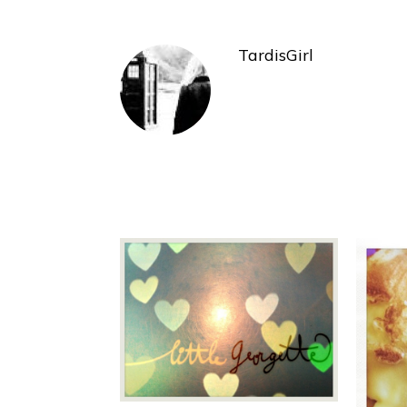
TardisGirl