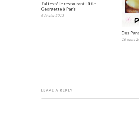
J’ai testé le restaurant Little
Georgette à Paris
6 février 2013
Des Panc
16 mars 2
LEAVE A REPLY