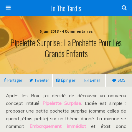
In The Tardis
6 Juin 2013 • 4 Commentaires
Pipelette Surprise : La Pochette Pour Les
Grands Enfants
Partager
Tweeter
Épingler
E-mail
SMS
Après les Box, j’ai décidé de découvrir un nouveau
concept intitulé
Pipelette Surprise
. L’idée est simple :
proposer une petite pochette surprise (comme celles de
quand j’étais petite) sur un thème donné. La mienne se
nommait
Embarquement immédiat
et était donc