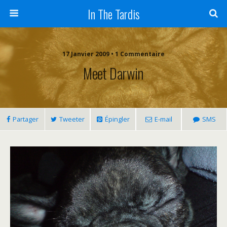
In The Tardis
17 Janvier 2009 • 1 Commentaire
Meet Darwin
Partager
Tweeter
Épingler
E-mail
SMS