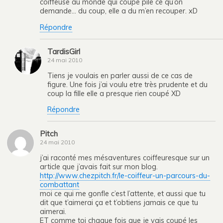
coiffeuse au monde qui coupe pile ce qu’on
demande… du coup, elle a du m’en recouper. xD
Répondre
TardisGirl
24 mai 2010
Tiens je voulais en parler aussi de ce cas de
figure. Une fois j’ai voulu etre très prudente et du
coup la fille elle a presque rien coupé XD
Répondre
Pitch
24 mai 2010
j’ai raconté mes mésaventures coiffeuresque sur un
article que j’avais fait sur mon blog.
http://www.chezpitch.fr/le-coiffeur-un-parcours-du-
combattant
moi ce qui me gonfle c’est l’attente, et aussi que tu
dit que t’aimerai ça et t’obtiens jamais ce que tu
aimerai.
ET comme toi chaque fois que je vais coupé les