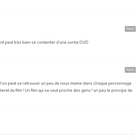
Reply
ment peut très bien se contenter d’une sortie DVD
Reply
 que l’on peut se retrouver un peu de nous meme dans chaque personnage
eret du film ! Un film qui se veut proche des gens ! un peu le principe de