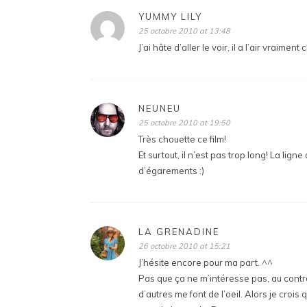
YUMMY LILY
25 octobre 2010 at 13:48
J’ai hâte d’aller le voir, il a l’air vraimen
NEUNEU
25 octobre 2010 at 19:50
Très chouette ce film!
Et surtout, il n’est pas trop long! La lign
d’égarements :)
LA GRENADINE
26 octobre 2010 at 15:21
J’hésite encore pour ma part. ^^
Pas que ça ne m’intéresse pas, au contrai
d’autres me font de l’oeil. Alors je crois 