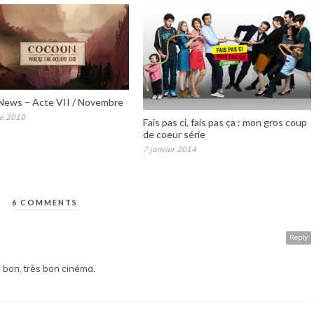
’News – Acte VII / Novembre
e 2010
Fais pas ci, fais pas ça : mon gros coup
de coeur série
7 janvier 2014
6 COMMENTS
Reply
Du bon, très bon cinéma.