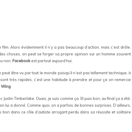
 film. Alors évidemment il n’y a pas beaucoup d’action, mais c’est drôle,
d des choses, on peut se forger sa propre opinion sur un homme souvent
 ou non,
Facebook
est partout aujourd’hui.
m peut être vu par tout le monde puisqu’il n’est pas tellement technique, à
 sont très rapides, c’est une habitude à prendre et pour ça on remercie
 Wing
.
vec Justin Timberlake. Ouais, je suis comme ça. Et puis bon, au final ça a été,
’on lui a donné. Comme quoi, on a parfois de bonnes surprises. D’ailleurs,
ès bon dans ce rôle d’autiste arrogant perdu dans sa réussite et solitaire