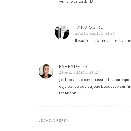
verrai plus tard. =D
TARDISGIRL
26 octobre 2010 at 21:36
Il vaut le coup, mais effective
FARFADETTE
26 octobre 2010 at 16:42
J’ai beaucoup aimé aussi ! il faut dire
et je pense que ca joue beaucoup sur l’int
facebook !
LEAVE A REPLY