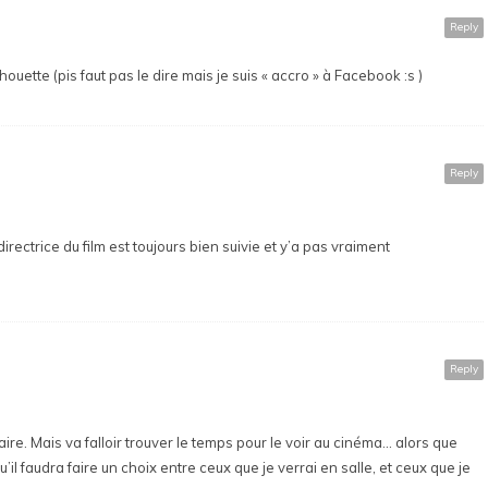
Reply
t chouette (pis faut pas le dire mais je suis « accro » à Facebook :s )
Reply
e directrice du film est toujours bien suivie et y’a pas vraiment
Reply
re. Mais va falloir trouver le temps pour le voir au cinéma… alors que
qu’il faudra faire un choix entre ceux que je verrai en salle, et ceux que je