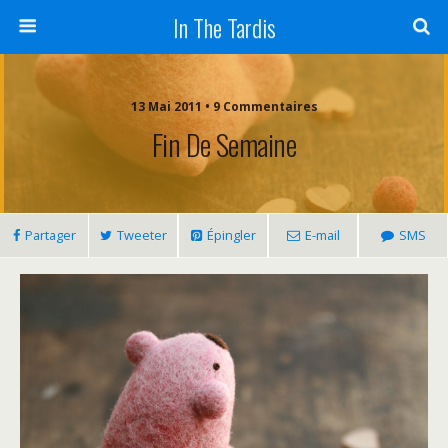
In The Tardis
13 Mai 2011 • 9 Commentaires
Fin De Semaine
Partager
Tweeter
Épingler
E-mail
SMS