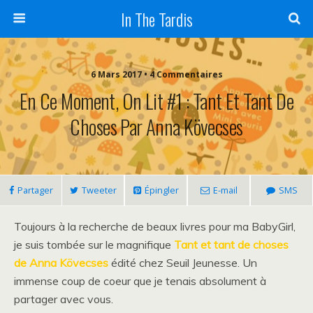
In The Tardis
6 Mars 2017 • 4 Commentaires
En Ce Moment, On Lit #1 : Tant Et Tant De
Choses Par Anna Kövecses
Partager
Tweeter
Épingler
E-mail
SMS
Toujours à la recherche de beaux livres pour ma BabyGirl,
je suis tombée sur le magnifique
Tant et tant de choses
de Anna Kövecses
édité chez Seuil Jeunesse. Un
immense coup de coeur que je tenais absolument à
partager avec vous.