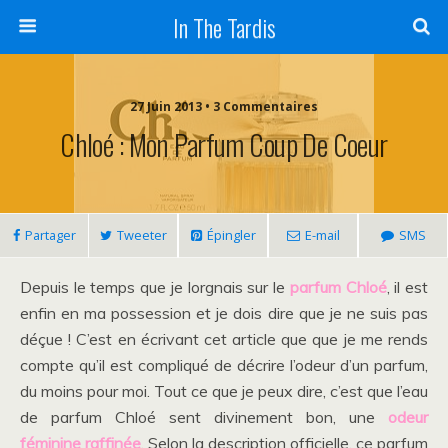
In The Tardis
27 Juin 2013 • 3 Commentaires
Chloé : Mon Parfum Coup De Coeur
Partager
Tweeter
Épingler
E-mail
SMS
Depuis le temps que je lorgnais sur le
parfum Chloé
, il est
enfin en ma possession et je dois dire que je ne suis pas
déçue ! C’est en écrivant cet article que que je me rends
compte qu’il est compliqué de décrire l’odeur d’un parfum,
du moins pour moi. Tout ce que je peux dire, c’est que l’eau
de parfum Chloé sent divinement bon, une
odeur
féminine raffinée
. Selon la description officielle, ce parfum