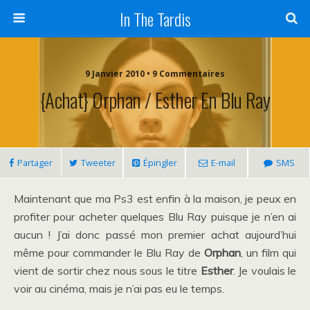
In The Tardis
9 Janvier 2010 • 9 Commentaires
{Achat} Orphan / Esther En Blu Ray
Partager
Tweeter
Épingler
E-mail
SMS
Maintenant que ma Ps3 est enfin à la maison, je peux en
profiter pour acheter quelques Blu Ray puisque je n’en ai
aucun ! J’ai donc passé mon premier achat aujourd’hui
même pour commander le Blu Ray de
Orphan
, un film qui
vient de sortir chez nous sous le titre
Esther
. Je voulais le
voir au cinéma, mais je n’ai pas eu le temps.