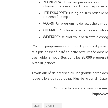
PHONEVIEW
: Pour les possesseurs d’Iphon
informations présentes dans votre précieux.
LITTLESNAPPER
: Un logiciel très pratique 
est très très simple.
ACORN
: Un programme de retouche d’imag
KINEMAC
: Pour faire de superbes animatio
WIRETAPE
: De quoi vous permettre d’enreg
D’autres
programmes
seront de la partie s’il y a as
faut pas passer à côté de cette offre limitée dans 
très fiable. Si vous êtes dans les
25.000 premiers
(
plateau (echecs…).
J’avais oublié de préciser, qu’une grande partie d
laquelle lors de votre achat. Plus de raison d’hésite
Si mon article vous a convaincu, merc
:
http://ww
MAC
MACHEIST