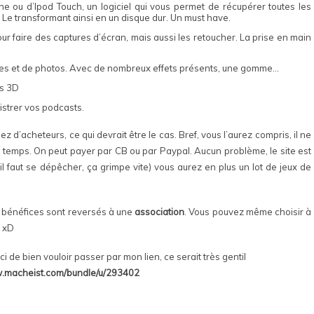
e ou d’Ipod Touch, un logiciel qui vous permet de récupérer toutes les
 Le transformant ainsi en un disque dur. Un must have.
pour faire des captures d’écran, mais aussi les retoucher. La prise en main
es et de photos. Avec de nombreux effets présents, une gomme…
ns 3D
istrer vos podcasts.
sez d’acheteurs, ce qui devrait être le cas. Bref, vous l’aurez compris, il ne
le temps. On peut payer par CB ou par Paypal. Aucun problème, le site est
il faut se dépêcher, ça grimpe vite) vous aurez en plus un lot de jeux de
es bénéfices sont reversés à une
association
. Vous pouvez même choisir à
r xD
i de bien vouloir passer par mon lien, ce serait très gentil
w.macheist.com/bundle/u/293402