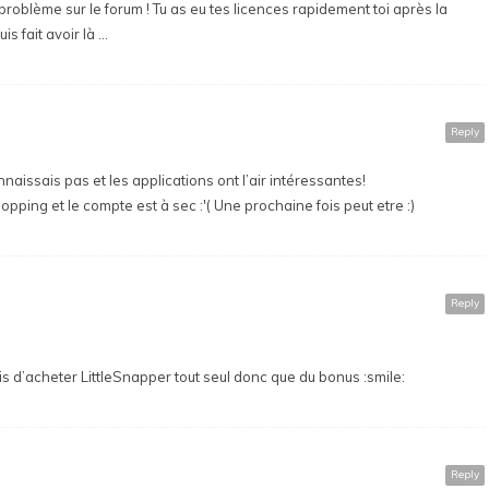
oblème sur le forum ! Tu as eu tes licences rapidement toi après la
s fait avoir là …
Reply
nnaissais pas et les applications ont l’air intéressantes!
pping et le compte est à sec :'( Une prochaine fois peut etre :)
Reply
yais d’acheter LittleSnapper tout seul donc que du bonus :smile:
Reply