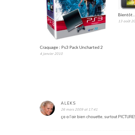
Bientôt . .
13 août 2
Craquage : Ps3 Pack Uncharted 2
4 janvier 2010
ALEKS
26 mars 2009 at 17:41
ça a l’air bien chouette, surtout PICTUR