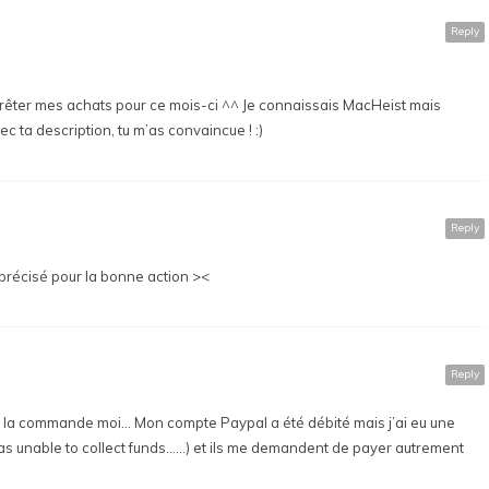
Reply
t arrêter mes achats pour ce mois-ci ^^ Je connaissais MacHeist mais
ec ta description, tu m’as convaincue ! :)
Reply
s précisé pour la bonne action ><
Reply
ec la commande moi… Mon compte Paypal a été débité mais j’ai eu une
s unable to collect funds……) et ils me demandent de payer autrement