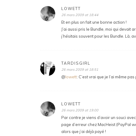
LOWETT
26 mars 2009 at 18:44
Et en plus on fait une bonne action !
J’ai aussi pris le Bundle, moi qui devai
j’hésitais souvent pour les Bundle. Là, av
TARDISGIRL
26 mars 2009 at 18:51
@
lowett
: C’est vrai que je l’ai même pa
LOWETT
26 mars 2009 at 19:00
Par contre je viens d’avoir un souci av
page d’erreur chez MacHeist (PayPal wa
alors que j’ai déjà payé !